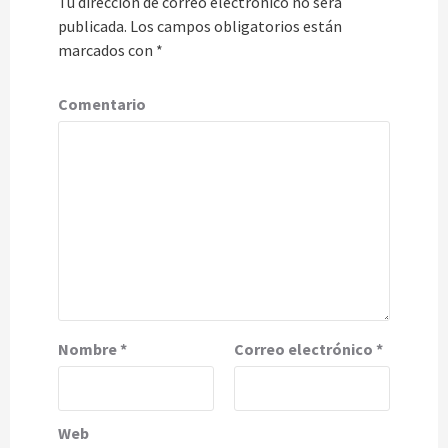
Tu dirección de correo electrónico no será
publicada.
Los campos obligatorios están
marcados con
*
Comentario
Nombre
*
Correo electrónico
*
Web