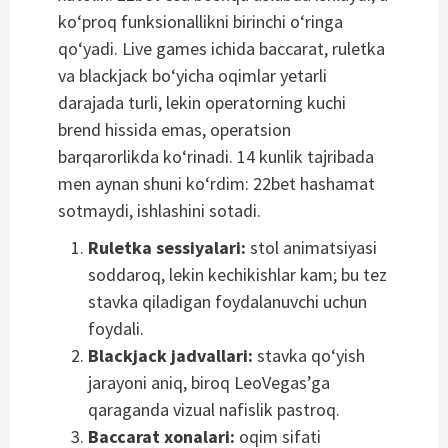
ko‘proq funksionallikni birinchi o‘ringa
qo‘yadi. Live games ichida baccarat, ruletka
va blackjack bo‘yicha oqimlar yetarli
darajada turli, lekin operatorning kuchi
brend hissida emas, operatsion
barqarorlikda ko‘rinadi. 14 kunlik tajribada
men aynan shuni ko‘rdim: 22bet hashamat
sotmaydi, ishlashini sotadi.
Ruletka sessiyalari:
stol animatsiyasi
soddaroq, lekin kechikishlar kam; bu tez
stavka qiladigan foydalanuvchi uchun
foydali.
Blackjack jadvallari:
stavka qo‘yish
jarayoni aniq, biroq LeoVegas’ga
qaraganda vizual nafislik pastroq.
Baccarat xonalari:
oqim sifati