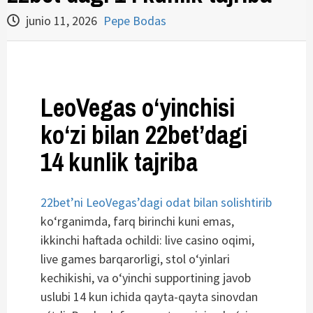
junio 11, 2026
Pepe Bodas
LeoVegas o‘yinchisi
ko‘zi bilan 22bet’dagi
14 kunlik tajriba
22bet’ni LeoVegas’dagi odat bilan solishtirib
ko‘rganimda, farq birinchi kuni emas,
ikkinchi haftada ochildi: live casino oqimi,
live games barqarorligi, stol o‘yinlari
kechikishi, va o‘yinchi supportining javob
uslubi 14 kun ichida qayta-qayta sinovdan